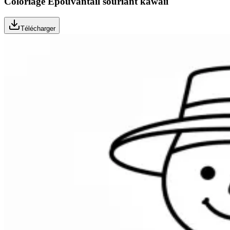
Coloriage Épouvantail souriant kawaii
Télécharger