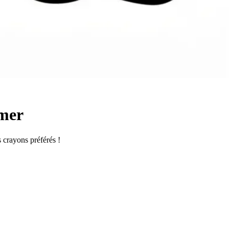
imer
s crayons préférés !