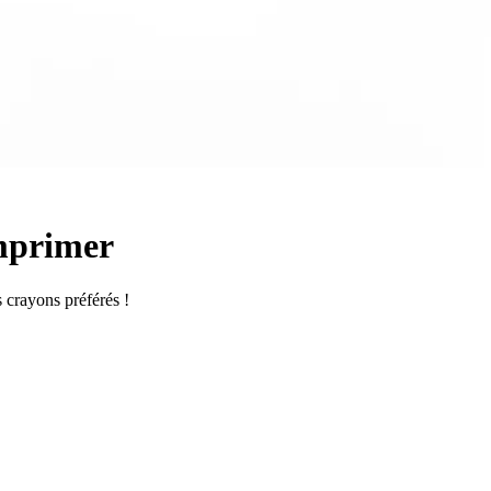
mprimer
s crayons préférés !