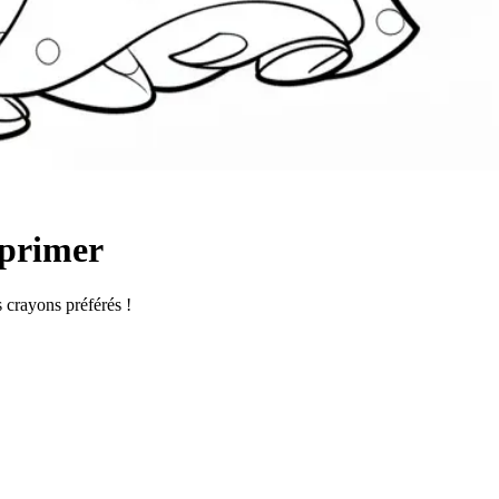
mprimer
s crayons préférés !