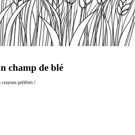
un champ de blé
s crayons préférés !