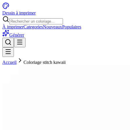
Dessin à imprimer
À imprimer
Categories
Nouveaux
Populaires
Générer
Accueil
Coloriage stitch kawaii