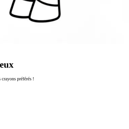
yeux
s crayons préférés !