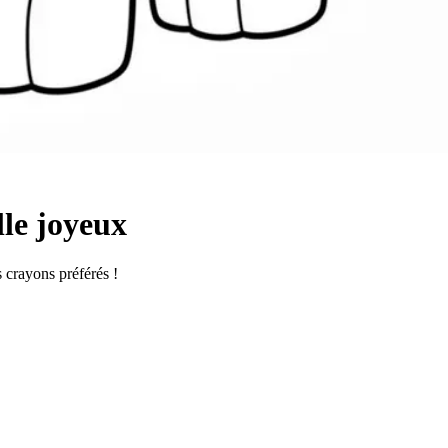
lle joyeux
s crayons préférés !