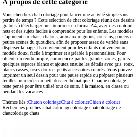
À propos de cette catégorie
Vous cherchez chat coloriage pour lancer une activité simple sans
perdre de temps ? Cette sélection de chat coloriage réunit des dessins
gratuits à télécharger puis imprimer en format A4, avec des contours
nets et des sujets faciles à comprendre pour les enfants. Les modèles
s’appuient sur chats, chatons, animaux mignons, coussins, paniers et
petites scènes du quotidien, afin de proposer assez de variété sans
disperser la page. Ils conviennent pour les enfants qui veulent un
modèle doux, facile à imprimer et agréable à personnaliser. Pour
obtenir un rendu propre, commencez par les grandes zones, gardez
quelques espaces blancs et ajoutez ensuite les détails avec gris, roux,
blancs cassés, roses doux et petits accessoires colorés. Vous pouvez
imprimer un seul dessin pour une pause rapide ou préparer plusieurs
feuilles pour créer un petit dossier thématique. Chaque coloriage
reste pensé pour être utilisé tout de suite, à la maison, en classe ou
pendant les vacances.
Thèmes liés :
Chaton coloriage
Chat à colorier
Chien à colorier
Recherches proches :
chat coloriage
coloriage chat
coloriage de
chat
coloriage chats