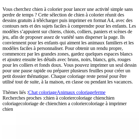
Vous cherchez chien à colorier pour lancer une activité simple sans
perdre de temps ? Cette sélection de chien à colorier réunit des
dessins gratuits à télécharger puis imprimer en format A4, avec des
contours nets et des sujets faciles à comprendre pour les enfants. Les
modèles s’appuient sur chiens, chiots, colliers, paniers et scènes de
jeu, afin de proposer assez de variété sans disperser la page. Ils
conviennent pour les enfants qui aiment les animaux familiers et les
modèles faciles à personnaliser. Pour obtenir un rendu propre,
commencez par les grandes zones, gardez quelques espaces blancs
et ajoutez ensuite les détails avec bruns, noirs, blancs, gris, rouges
pour les colliers et fonds doux. Vous pouvez imprimer un seul dessin
pour une pause rapide ou préparer plusieurs feuilles pour créer un
petit dossier thématique. Chaque coloriage reste pensé pour être
utilisé tout de suite, à la maison, en classe ou pendant les vacances.
Thèmes liés :
Chat coloriage
Animaux coloriage
ferme
Recherches proches :
chien à colorier
coloriage chien
chien
coloriage
coloriage de chien
chien a colorier
coloriage à imprimer
chien