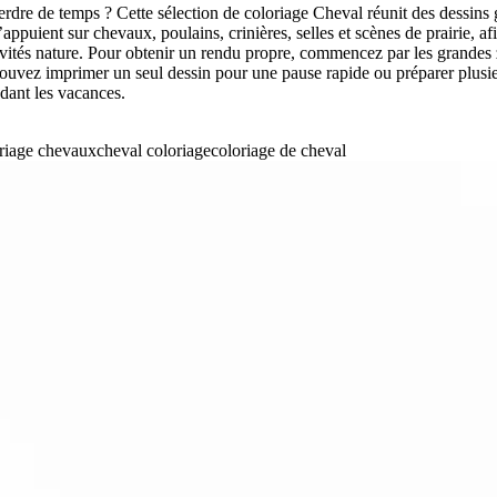
rdre de temps ? Cette sélection de coloriage Cheval réunit des dessins 
appuient sur chevaux, poulains, crinières, selles et scènes de prairie, a
tivités nature. Pour obtenir un rendu propre, commencez par les grandes 
pouvez imprimer un seul dessin pour une pause rapide ou préparer plusie
ndant les vacances.
riage chevaux
cheval coloriage
coloriage de cheval