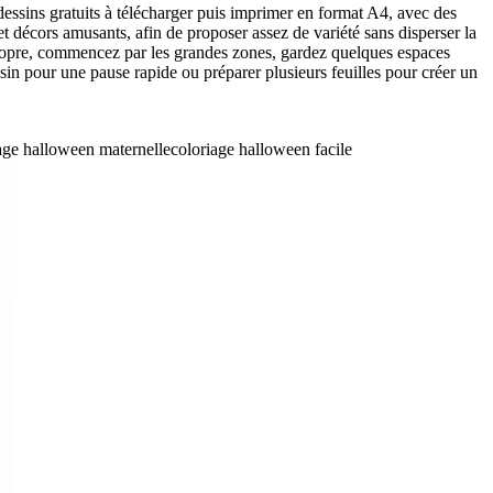
essins gratuits à télécharger puis imprimer en format A4, avec des
et décors amusants, afin de proposer assez de variété sans disperser la
 propre, commencez par les grandes zones, gardez quelques espaces
essin pour une pause rapide ou préparer plusieurs feuilles pour créer un
age halloween maternelle
coloriage halloween facile